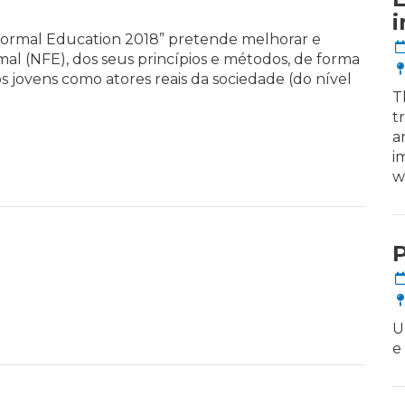
i
ormal Education 2018” pretende melhorar e
l (NFE), dos seus princípios e métodos, de forma
s jovens como atores reais da sociedade (do nível
T
t
a
i
w
P
U
e