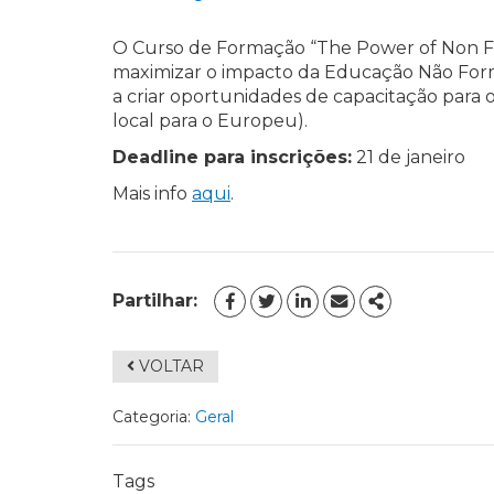
O Curso de Formação “The Power of Non F
maximizar o impacto da Educação Não Forma
a criar oportunidades de capacitação para o
local para o Europeu).
Deadline para inscrições:
21 de janeiro
Mais info
aqui
.
Partilhar:
FACEBOOK
TWITTER
LINKEDIN
EMAIL
SHARE
VOLTAR
Categoria:
Geral
Tags