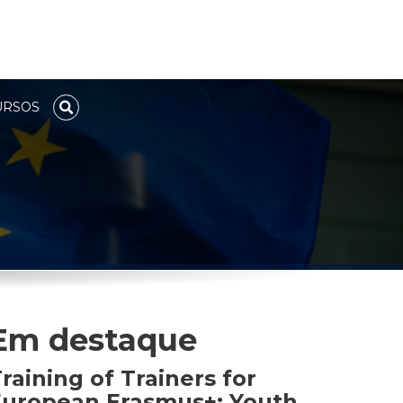
URSOS
TOGGLE SEACH
Em destaque
raining of Trainers for
European Erasmus+: Youth