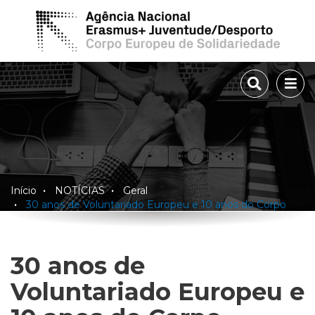
TOGGLE 
TOG
Início
NOTÍCIAS
Geral
30 anos de Voluntariado Europeu e 10 anos do Corpo
Europeu de Solidariedade
30 anos de
Voluntariado Europeu e