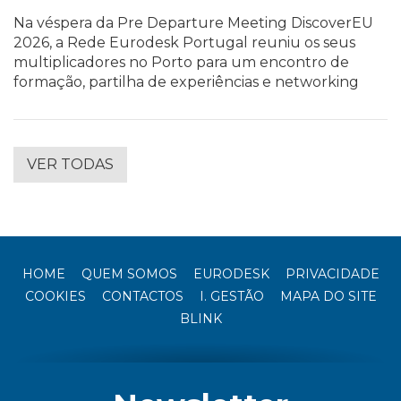
Na véspera da Pre Departure Meeting DiscoverEU
2026, a Rede Eurodesk Portugal reuniu os seus
multiplicadores no Porto para um encontro de
formação, partilha de experiências e networking
VER TODAS
HOME
QUEM SOMOS
EURODESK
PRIVACIDADE
COOKIES
CONTACTOS
I. GESTÃO
MAPA DO SITE
BLINK