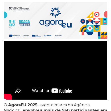
O
AgoraEU 2025,
evento marca da Agência
Nacional,
envolveu mais de 950 participantes em