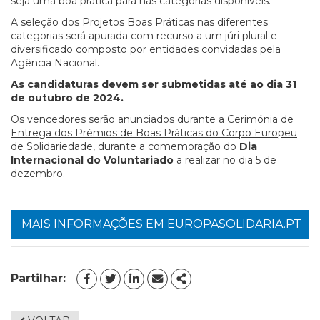
seja uma boa prática para nas categorias disponíveis.
A seleção dos Projetos Boas Práticas nas diferentes
categorias será apurada com recurso a um júri plural e
diversificado composto por entidades convidadas pela
Agência Nacional.
As candidaturas devem ser submetidas até ao dia 31
de outubro de 2024.
Os vencedores serão anunciados durante a
Cerimónia de
Entrega dos Prémios de Boas Práticas do Corpo Europeu
de Solidariedade
, durante a comemoração do
Dia
Internacional do Voluntariado
a realizar no dia 5 de
dezembro.
MAIS INFORMAÇÕES EM EUROPASOLIDARIA.PT
Partilhar:
FACEBOOK
TWITTER
LINKEDIN
EMAIL
SHARE