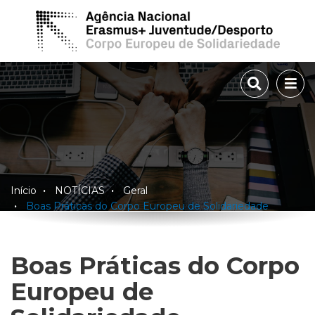
TOGGLE 
TOG
Início
NOTÍCIAS
Geral
Boas Práticas do Corpo Europeu de Solidariedade
Boas Práticas do Corpo
Europeu de