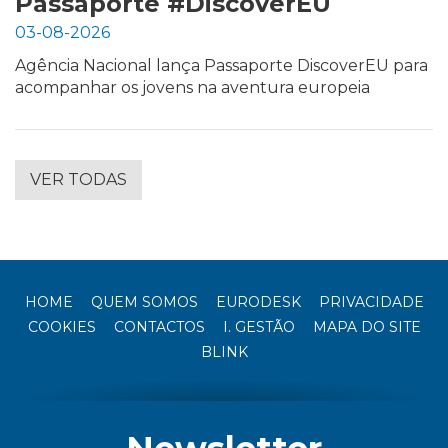
Passaporte #DiscoverEU
03-08-2026
Agência Nacional lança Passaporte DiscoverEU para
acompanhar os jovens na aventura europeia
VER TODAS
HOME
QUEM SOMOS
EURODESK
PRIVACIDADE
COOKIES
CONTACTOS
I. GESTÃO
MAPA DO SITE
BLINK