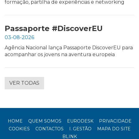
formação, partilha de experiências e networking
Passaporte #DiscoverEU
03-08-2026
Agência Nacional lança Passaporte DiscoverEU para
acompanhar os jovens na aventura europeia
VER TODAS
HOME
QUEM SOMOS
EURODESK
PRIVACIDADE
COOKIES
CONTACTOS
I. GESTÃO
MAPA DO SITE
BLINK