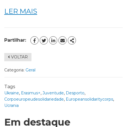
LER MAIS
Partilhar:
FACEBOOK
TWITTER
LINKEDIN
EMAIL
SHARE
VOLTAR
Categoria:
Geral
Tags
,
,
,
,
Ukraine
Erasmus+
Juventude
Desporto
,
,
Corpoeuropeudesolidariedade
Europeansolidaritycorps
Ucrania
Em destaque