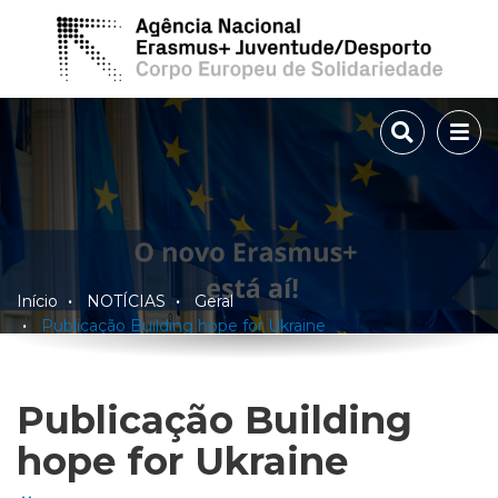
TOGGLE 
TOG
Início
NOTÍCIAS
Geral
Publicação Building hope for Ukraine
Publicação Building
hope for Ukraine