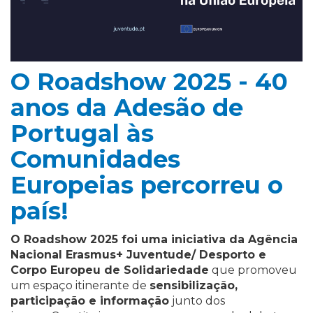
O Roadshow 2025 - 40
anos da Adesão de
Portugal às
Comunidades
Europeias percorreu o
país!
O Roadshow 2025 foi uma iniciativa da Agência
Nacional Erasmus+ Juventude/ Desporto e
Corpo Europeu de Solidariedade
que promoveu
um espaço itinerante de
sensibilização,
participação e informação
junto dos