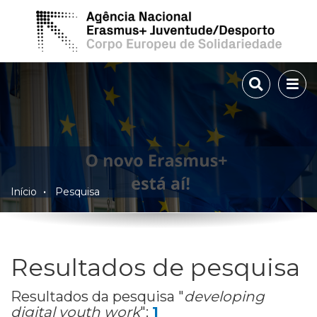
TOGGLE 
TOG
Início
Pesquisa
Resultados de pesquisa
Resultados da pesquisa "
developing
digital youth work
":
1