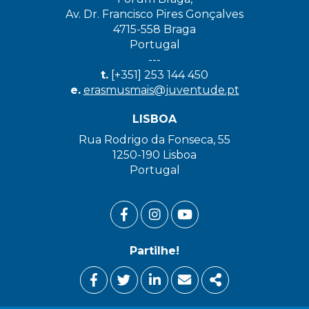
Av. Dr. Francisco Pires Gonçalves
4715-558 Braga
Portugal
---
t.
[+351] 253 144 450
e.
erasmusmais@juventude.pt
LISBOA
Rua Rodrigo da Fonseca, 55
1250-190 Lisboa
Portugal
FACEBOOK LINK
INSTAGRAM LINK
YOUTUBE LINK
Partilhe!
FACEBOOK
TWITTER
LINKEDIN
EMAIL
SHARE