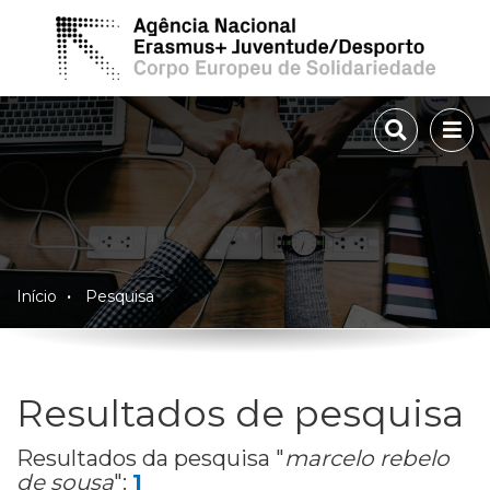
TOGGLE 
TOG
Início
Pesquisa
Resultados de pesquisa
Resultados da pesquisa "
marcelo rebelo
de sousa
":
1