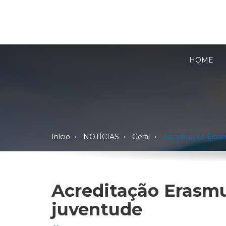
HOME
Início
NOTÍCIAS
Geral
Acreditação Eras
Acreditação Erasmu
juventude