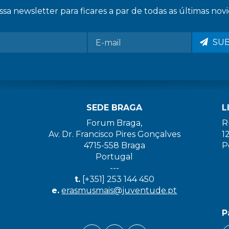
sa newsletter para ficares a par de todas as últimas novi
SU
SEDE BRAGA
L
Forum Braga,
R
Av. Dr. Francisco Pires Gonçalves
1
4715-558 Braga
P
Portugal
---
t.
[+351] 253 144 450
e.
erasmusmais@juventude.pt
P