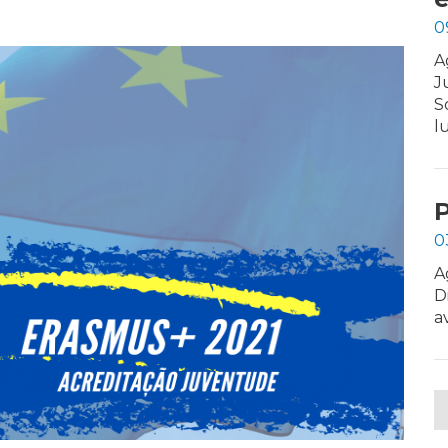
0
A
J
S
l
0
A
D
a