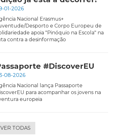
9-01-2026
gência Nacional Erasmus+
uventude/Desporto e Corpo Europeu de
olidariedade apoia "Pinóquio na Escola" na
uta contra a desinformação
Passaporte #DiscoverEU
3-08-2026
gência Nacional lança Passaporte
iscoverEU para acompanhar os jovens na
ventura europeia
VER TODAS