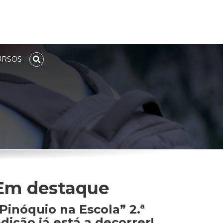
URSOS
TOGGLE SEACH
Em destaque
Pinóquio na Escola” 2.ª
dição já está a decorrer!