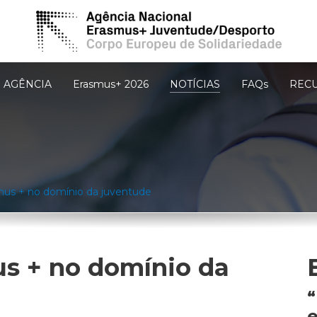
AGÊNCIA
Erasmus+ 2026
NOTÍCIAS
FAQs
REC
mus + no domínio da juventude
s + no domínio da
“
e