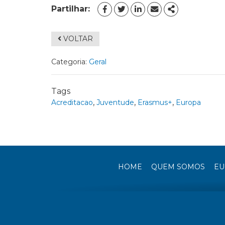
Partilhar:
FACEBOOK
TWITTER
LINKEDIN
EMAIL
SHARE
VOLTAR
Categoria:
Geral
Tags
,
,
,
Acreditacao
Juventude
Erasmus+
Europa
HOME
QUEM SOMOS
EU