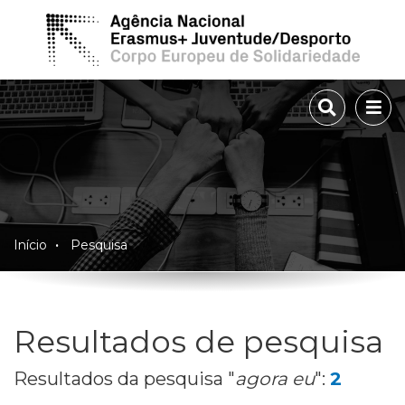
TOGGLE 
TOG
Início
Pesquisa
Resultados de pesquisa
Resultados da pesquisa "
agora eu
":
2