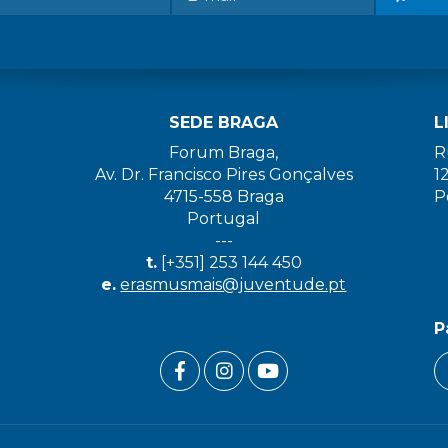
SEDE BRAGA
L
Forum Braga,
R
Av. Dr. Francisco Pires Gonçalves
1
4715-558 Braga
P
Portugal
---
t.
[+351] 253 144 450
e.
erasmusmais@juventude.pt
P
FACEBOOK LINK
INSTAGRAM LINK
YOUTUBE LINK