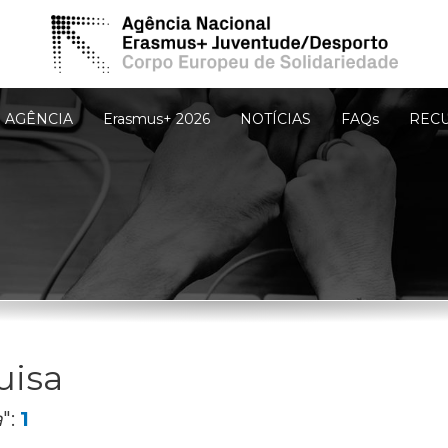
AGÊNCIA
Erasmus+ 2026
NOTÍCIAS
FAQs
REC
uisa
a
":
1