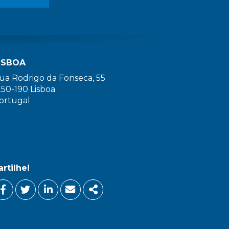
ISBOA
ua Rodrigo da Fonseca, 55
250-190 Lisboa
ortugal
artilhe!
FACEBOOK
TWITTER
LINKEDIN
EMAIL
SHARE