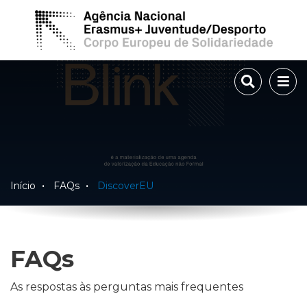
TOGGLE 
TOG
Início
FAQs
DiscoverEU
FAQs
As respostas às perguntas mais frequentes