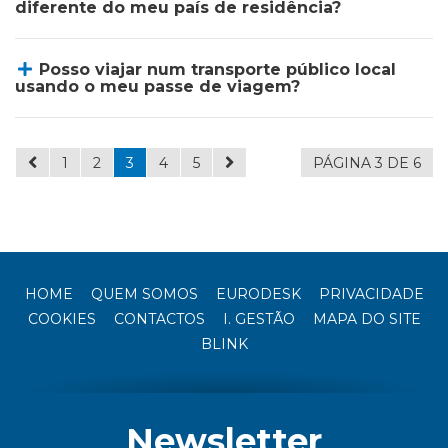
diferente do meu país de residência?
Posso viajar num transporte público local
usando o meu passe de viagem?
1
2
3
4
5
PÁGINA 3 DE 6
HOME
QUEM SOMOS
EURODESK
PRIVACIDADE
COOKIES
CONTACTOS
I. GESTÃO
MAPA DO SITE
BLINK
Newsletter