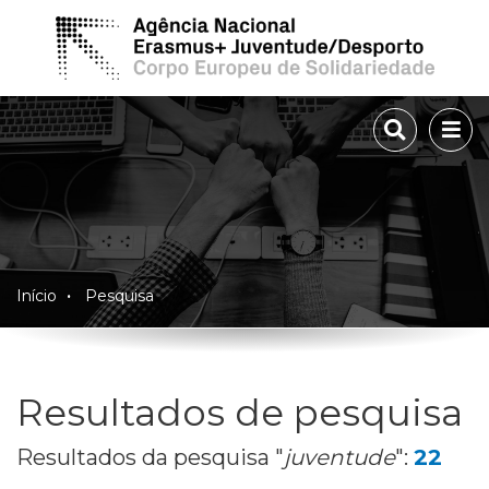
TOGGLE 
TOG
Início
Pesquisa
Resultados de pesquisa
Resultados da pesquisa "
juventude
":
22